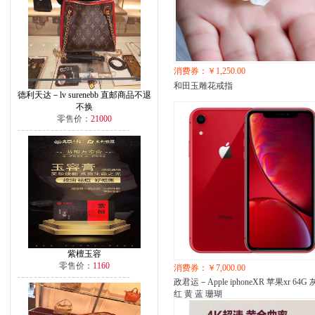
消费券：￥1,250.00
和田玉雕花戒指
德利天达－lv surenebb 直邮商品不退
不换
零售价：
21000
紫檀玉容
零售价：
1160
消费券：￥7,000.00
政君运－Apple iphoneXR 苹果xr 64G 
红 黄 蓝 珊瑚