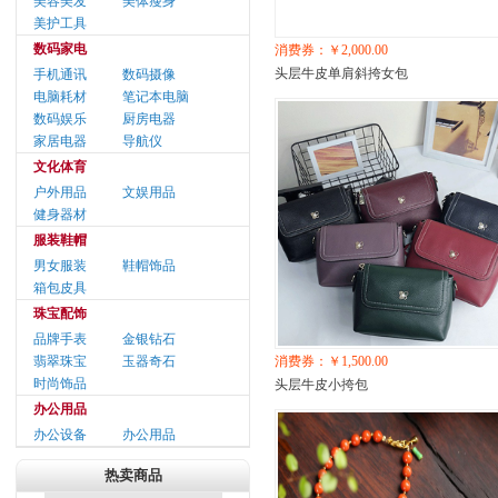
美容美发
美体瘦身
美护工具
数码家电
消费券：￥2,000.00
头层牛皮单肩斜挎女包
手机通讯
数码摄像
电脑耗材
笔记本电脑
数码娱乐
厨房电器
家居电器
导航仪
文化体育
户外用品
文娱用品
健身器材
服装鞋帽
男女服装
鞋帽饰品
箱包皮具
珠宝配饰
品牌手表
金银钻石
翡翠珠宝
玉器奇石
消费券：￥1,500.00
时尚饰品
头层牛皮小挎包
办公用品
办公设备
办公用品
热卖商品