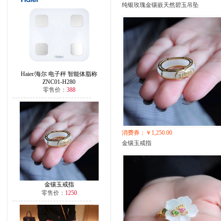
纯银玫瑰金镶嵌天然碧玉吊坠
Haier/海尔 电子秤 智能体脂称
ZNC01-H280
零售价：
388
消费券：￥1,250.00
金镶玉戒指
金镶玉戒指
零售价：
1250