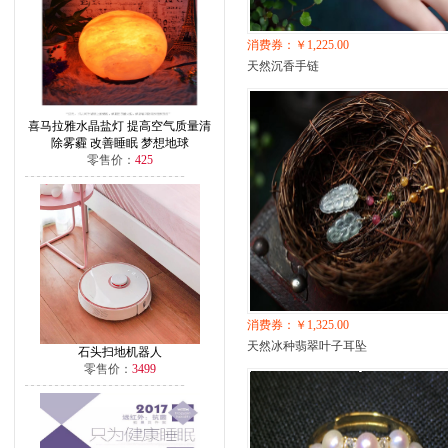
消费券：￥1,225.00
天然沉香手链
喜马拉雅水晶盐灯 提高空气质量清
除雾霾 改善睡眠 梦想地球
零售价：
425
消费券：￥1,325.00
天然冰种翡翠叶子耳坠
石头扫地机器人
零售价：
3499