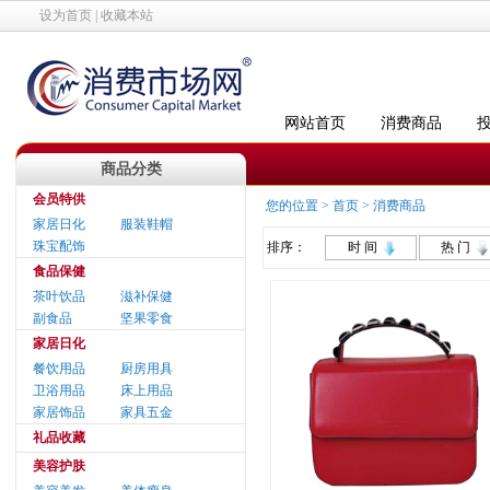
设为首页
|
收藏本站
网站首页
消费商品
商品分类
会员特供
您的位置 >
首页
>
消费商品
家居日化
服装鞋帽
珠宝配饰
排序：
时 间
热 门
食品保健
茶叶饮品
滋补保健
副食品
坚果零食
家居日化
餐饮用品
厨房用具
卫浴用品
床上用品
家居饰品
家具五金
礼品收藏
美容护肤