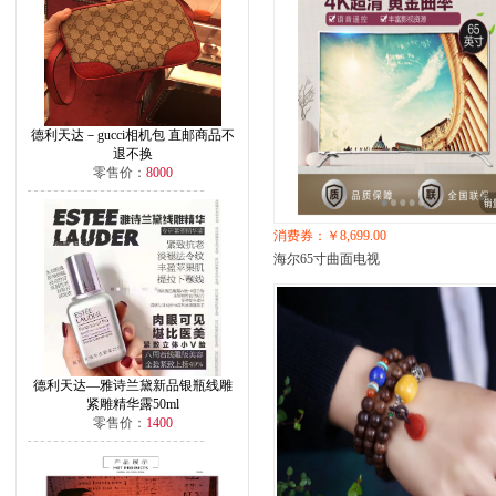
德利天达－gucci相机包 直邮商品不
退不换
零售价：
8000
消费券：￥8,699.00
海尔65寸曲面电视
德利天达—雅诗兰黛新品银瓶线雕
紧雕精华露50ml
零售价：
1400