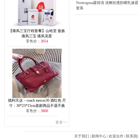
Neutrogena露得清 清爽轻透防晒乳液
套装
【痛风三宝疗程套餐】山哈堂 畲族
痛风三宝 痛风克星
零售价：
3054
德利天达－coach mercer30 酒红色 尺
寸：30*23*15cm直邮商品不退不换
零售价：
3800
更多>>
关于我们
|
新闻中心
|
欢迎合作
|
联系我