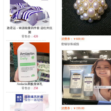
政君运－铸源能量四件套 远红外抗
菌
零售价：
420
消费券：￥600.00
密镶珍珠戒指
Amlactin果酸身体乳
零售价：
258
消费券：￥199.00