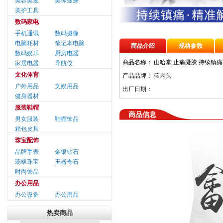
美容美发
美体瘦身
美护工具
数码家电
手机通讯
数码摄像
电脑耗材
笔记本电脑
商品介绍
规格参数
数码娱乐
厨房电器
商品名称：
山哈堂 止痛凝胶 持续镇
家居电器
导航仪
文化体育
产品品牌：
蓝老头
户外用品
文娱用品
出厂日期：
健身器材
服装鞋帽
商品信息
男女服装
鞋帽饰品
箱包皮具
珠宝配饰
品牌手表
金银钻石
翡翠珠宝
玉器奇石
时尚饰品
办公用品
办公设备
办公用品
热卖商品