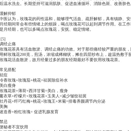
后温水洗去。长期坚持可滋润肌肤、促进血液循环、消除色斑、改善肤色
缓解抑郁
中医认为，玫瑰花的药性温和，能够理气活血、疏肝解郁，具有镇静、安
月经期间常会有些情绪上的烦躁，喝点玫瑰花可以起到调节作用。在工作
是月经期，也可以多喝点玫瑰花，安抚、稳定情绪。
[5]
调经止痛
玫瑰花茶具有活血散淤、调经止痛的功效。对于那些痛经较严重的朋友，
用鲜玫瑰花200克，煎汤，浓缩成稀糊状，摊在四层纱布上，趁温热敷于
玫瑰花活血散淤，故月经量过多的朋友经期最好不要饮用玫瑰花茶。
常见搭配
祛痘
冷香玫瑰+玫瑰茄+桃花=祛斑除痘补水
美白瘦身
玫瑰花茶+薄荷+西洋甘菊=美白，瘦身
薰衣草+柠檬片+玫瑰花茶+玉美人=减少皱纹祛斑
牡丹花+纤巧红梅+桃花+玫瑰王+米菊=排毒养颜调节内分泌
美胸
迷迭香+粉红玫瑰= 促进乳腺发育
禁忌
便秘者不宜饮用