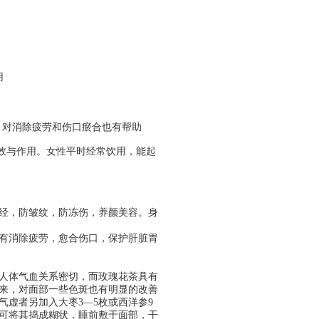
用
，对消除疲劳和伤口瘀合也有帮助
功效与作用。女性平时经常饮用，能起
经，防皱纹，防冻伤，养颜美容。身
有消除疲劳，愈合伤口，保护肝脏胃
人体气血关系密切，而玫瑰花茶具有
来，对面部一些色斑也有明显的改善
气虚者另加入大枣3—5枚或西洋参9
，可将其捣成糊状，睡前敷于面部，干