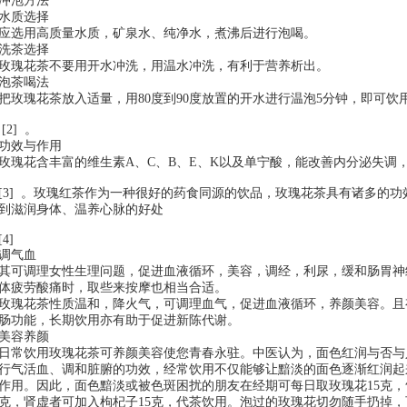
冲泡方法
水质选择
应选用高质量水质，矿泉水、纯净水，煮沸后进行泡喝。
洗茶选择
玫瑰花茶不要用开水冲洗，用温水冲洗，有利于营养析出。
泡茶喝法
把玫瑰花茶放入适量，用80度到90度放置的开水进行温泡5分钟，即可饮
[2] 。
功效与作用
玫瑰花含丰富的维生素A、C、B、E、K以及单宁酸，能改善内分泌失调
[3] 。玫瑰红茶作为一种很好的药食同源的饮品，玫瑰花茶具有诸多的
到滋润身体、温养心脉的好处
[4]
调气血
其可调理女性生理问题，促进血液循环，美容，调经，利尿，缓和肠胃神
体疲劳酸痛时，取些来按摩也相当合适。
玫瑰花茶性质温和，降火气，可调理血气，促进血液循环，养颜美容。且
肠功能，长期饮用亦有助于促进新陈代谢。
美容养颜
日常饮用玫瑰花茶可养颜美容使您青春永驻。中医认为，面色红润与否与
行气活血、调和脏腑的功效，经常饮用不仅能够让黯淡的面色逐渐红润起
作用。因此，面色黯淡或被色斑困扰的朋友在经期可每日取玫瑰花15克，
克，肾虚者可加入枸杞子15克，代茶饮用。泡过的玫瑰花切勿随手扔掉