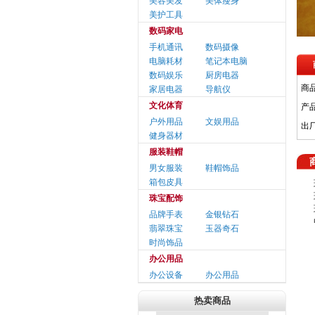
美容美发
美体瘦身
美护工具
数码家电
手机通讯
数码摄像
电脑耗材
笔记本电脑
数码娱乐
厨房电器
商
家居电器
导航仪
文化体育
产
户外用品
文娱用品
出
健身器材
服装鞋帽
男女服装
鞋帽饰品
箱包皮具
珠宝配饰
品牌手表
金银钻石
翡翠珠宝
玉器奇石
时尚饰品
办公用品
办公设备
办公用品
热卖商品