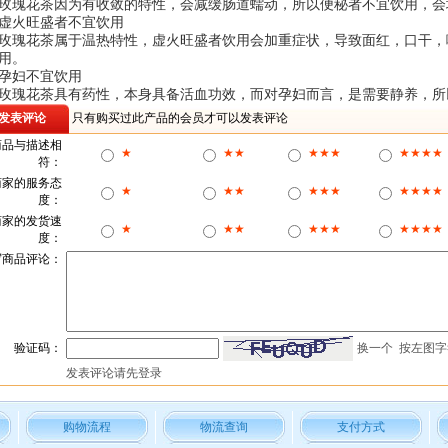
玫瑰花茶因为有收敛的特性，会减缓肠道蠕动，所以便秘者不宜饮用，会
虚火旺盛者不宜饮用
玫瑰花茶属于温热特性，虚火旺盛者饮用会加重症状，导致面红，口干，
用。
孕妇不宜饮用
玫瑰花茶具有药性，本身具备活血功效，而对孕妇而言，是需要静养，所
发表评论
只有购买过此产品的会员才可以发表评论
商品与描述相
★
★★
★★★
★★★★
符：
商家的服务态
★
★★
★★★
★★★★
度：
商家的发货速
★
★★
★★★
★★★★
度：
写商品评论：
验证码：
换一个
按左图字
发表评论请先
登录
购物流程
物流查询
支付方式